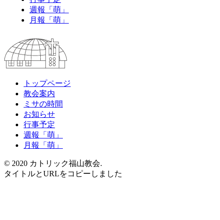
週報「萌」
月報「萌」
トップページ
教会案内
ミサの時間
お知らせ
行事予定
週報「萌」
月報「萌」
© 2020 カトリック福山教会.
タイトルとURLをコピーしました