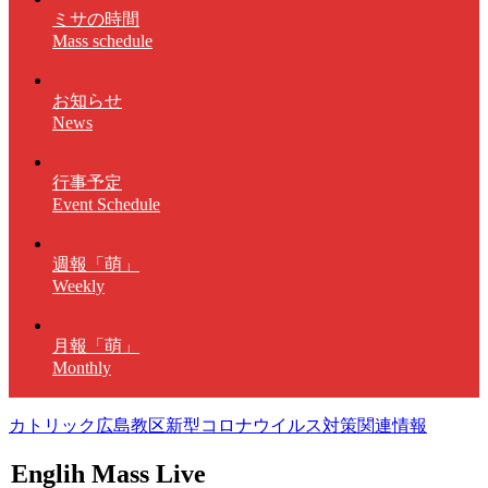
ミサの時間
Mass schedule
お知らせ
News
行事予定
Event Schedule
週報「萌」
Weekly
月報「萌」
Monthly
カトリック広島教区新型コロナウイルス対策関連情報
Englih Mass Live