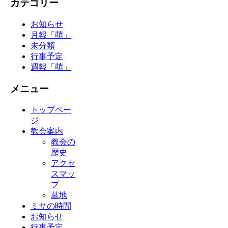
カテゴリー
お知らせ
月報「萌」
未分類
行事予定
週報「萌」
メニュー
トップペー
ジ
教会案内
教会の
歴史
アクセ
スマッ
プ
墓地
ミサの時間
お知らせ
行事予定