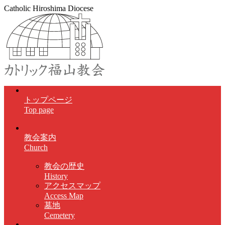
Catholic Hiroshima Diocese
トップページ
Top page
教会案内
Church
教会の歴史
History
アクセスマップ
Access Map
墓地
Cemetery