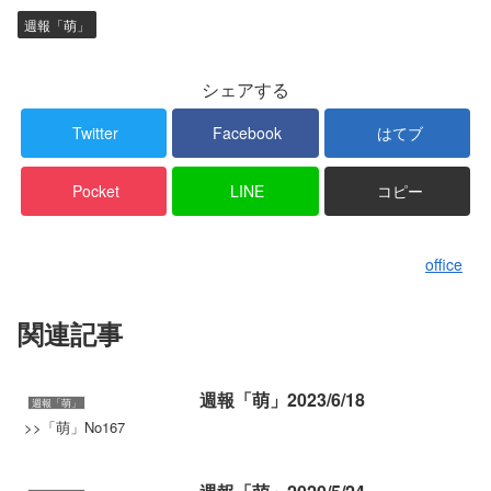
週報「萌」
シェアする
Twitter
Facebook
はてブ
Pocket
LINE
コピー
office
関連記事
週報「萌」2023/6/18
週報「萌」
>>「萌」No167