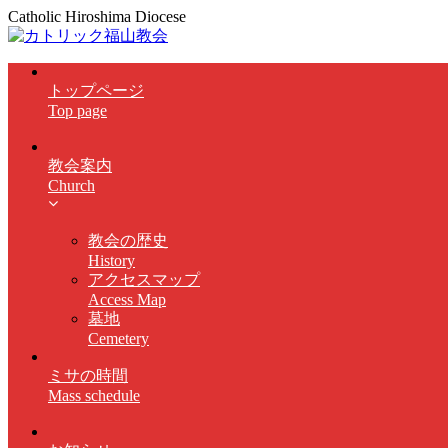
Catholic Hiroshima Diocese
トップページ
Top page
教会案内
Church
教会の歴史
History
アクセスマップ
Access Map
墓地
Cemetery
ミサの時間
Mass schedule