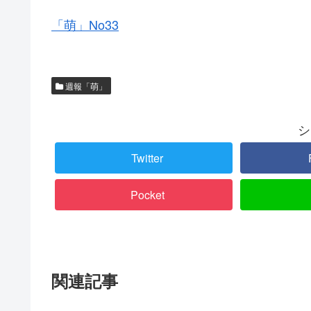
「萌」No33
週報「萌」
シ
Twitter
Pocket
関連記事