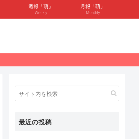
週報「萌」
月報「萌」
Weekly
Monthly
最近の投稿